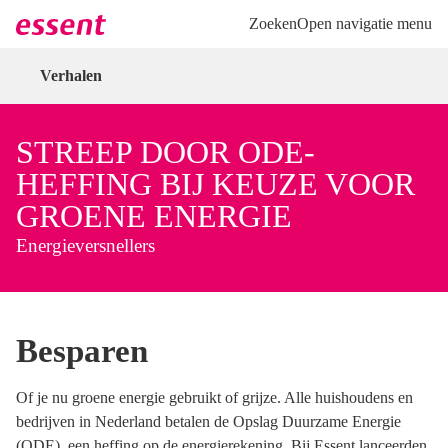
Direct naar hoofdinhoud
Direct naar inloggen
Zoeken
Open navigatie menu
Verhalen
STREEP DOOR ODE-
HEFFING BIJ KEUZE VOOR
GROENE ENERGIE
Energieversnellers
Besparen
Of je nu groene energie gebruikt of grijze. Alle huishoudens en
bedrijven in Nederland betalen de Opslag Duurzame Energie
(ODE), een heffing op de energierekening. Bij Essent lanceerden