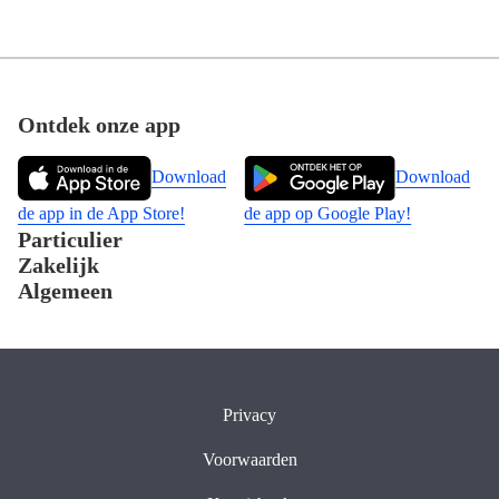
Footer
Ontdek onze app
Download
Download
de app in de App Store!
de app op Google Play!
Particulier
Zakelijk
Algemeen
Privacy
Voorwaarden