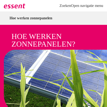
Direct naar hoofdinhoud
Direct naar inloggen
Zoeken
Open navigatie menu
Hoe werken zonnepanelen
HOE WERKEN
ZONNEPANELEN?