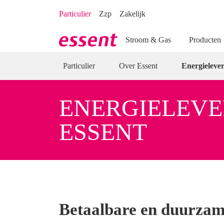
Direct naar hoofdinhoud
Direct naar inloggen
Particulier
Zzp
Zakelijk
Stroom & Gas
Producten
Particulier
Over Essent
Energieleve
ENERGIELEVE
ESSENT
Betaalbare en duurzame