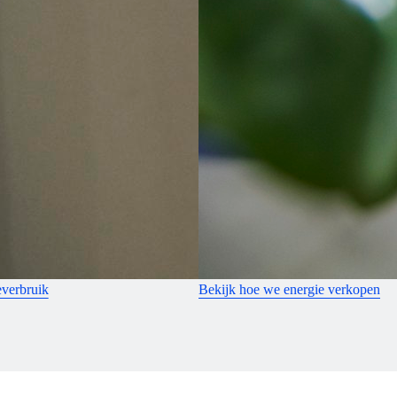
everbruik
Bekijk hoe we energie verkopen