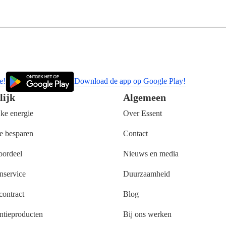
e!
Download de app op Google Play!
lijk
Algemeen
jke energie
Over Essent
e besparen
Contact
oordeel
Nieuws en media
nservice
Duurzaamheid
ontract
Blog
ntieproducten
Bij ons werken