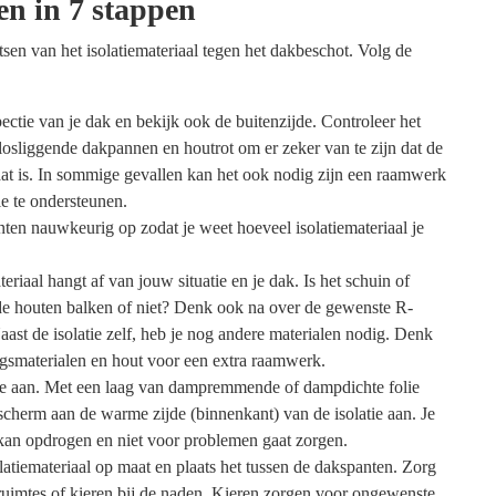
en in 7 stappen
atsen van het isolatiemateriaal tegen het dakbeschot. Volg de
ectie van je dak en bekijk ook de buitenzijde. Controleer het
losliggende dakpannen en houtrot om er zeker van te zijn dat de
taat is. In sommige gevallen kan het ook nodig zijn een raamwerk
tie te ondersteunen.
ten nauwkeurig op zodat je weet hoeveel isolatiemateriaal je
teriaal hangt af van jouw situatie en je dak. Is het schuin of
et de houten balken of niet? Denk ook na over de gewenste R-
aast de isolatie zelf, heb je nog andere materialen nodig. Denk
gsmaterialen en hout voor een extra raamwerk.
 aan. Met een laag van dampremmende of dampdichte folie
herm aan de warme zijde (binnenkant) van de isolatie aan. Je
t kan opdrogen en niet voor problemen gaat zorgen.
olatiemateriaal op maat en plaats het tussen de dakspanten. Zorg
 ruimtes of kieren bij de naden. Kieren zorgen voor ongewenste