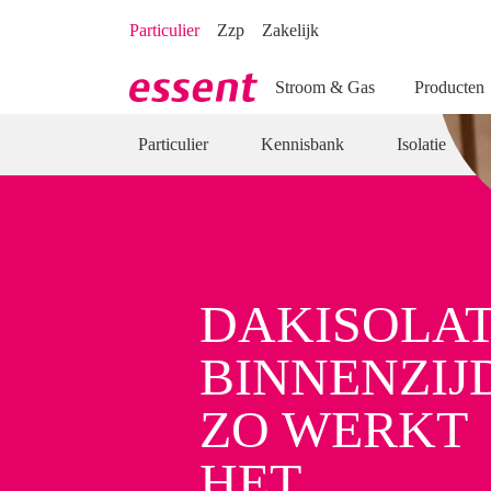
Direct naar hoofdinhoud
Direct naar inloggen
Particulier
Zzp
Zakelijk
Stroom & Gas
Producten
Particulier
Kennisbank
Isolatie
DAKISOLAT
BINNENZIJ
ZO WERKT
HET