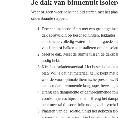
Je dak van binnenuit isoler
Weer of geen weer, je kunt altijd starten met het pla
onderstaande stappen:
Doe een inspectie. Start met een grondige insp
dak zorgvuldig op beschadigingen, lekkages, 
constructie volledig waterdicht en in goede s
van latten of balken te installeren om de isola
Meet je dak. Meet de ruimte tussen de dakspan
nodig hebt.
Kies het isolatiemateriaal. Het beste isolatiema
plat? Wil je dat het materiaal gelijk loopt m
waarde voor optimale thermische prestaties. N
aan een dampremmende laag, tape, bevestigin
Breng een dampdichte of dampremmende folie
voorkom je vochtproblemen. Breng het dampsc
hebt meestal dit soort folie nodig zodat voch
Plaatsen van de isolatie. Snijd het gekozen is
ervoor dat het materiaal goed aansluit zonder