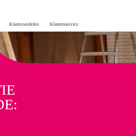
Klantvoordelen
Klantenservice
Je huis isoleren
Dakisolatie binnenzijde
IE
DE: