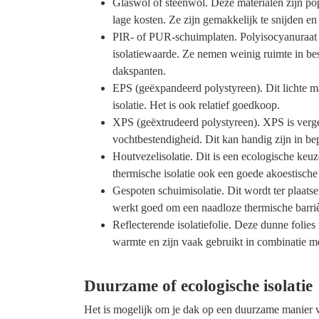
Glaswol of steenwol. Deze materialen zijn po
lage kosten. Ze zijn gemakkelijk te snijden en
PIR- of PUR-schuimplaten. Polyisocyanuraat 
isolatiewaarde. Ze nemen weinig ruimte in bes
dakspanten.
EPS (geëxpandeerd polystyreen). Dit lichte ma
isolatie. Het is ook relatief goedkoop.
XPS (geëxtrudeerd polystyreen). XPS is verge
vochtbestendigheid. Dit kan handig zijn in b
Houtvezelisolatie. Dit is een ecologische keuz
thermische isolatie ook een goede akoestische 
Gespoten schuimisolatie. Dit wordt ter plaatse
werkt goed om een naadloze thermische barriè
Reflecterende isolatiefolie. Deze dunne folies 
warmte en zijn vaak gebruikt in combinatie me
Duurzame of ecologische isolatie
Het is mogelijk om je dak op een duurzame manier v