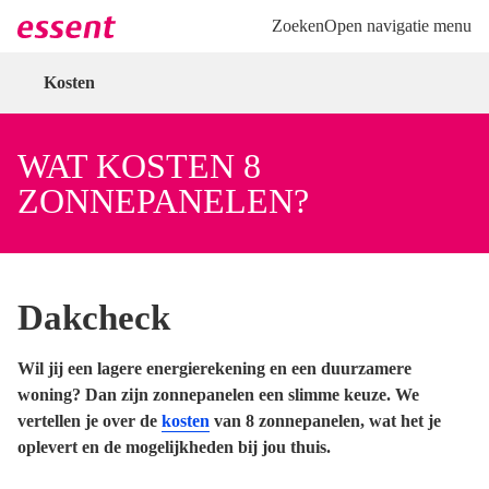
Direct naar hoofdinhoud
Direct naar inloggen
Zoeken
Open navigatie menu
Kosten
WAT KOSTEN 8
ZONNEPANELEN?
Dakcheck
Wil jij een lagere energierekening en een duurzamere
woning? Dan zijn zonnepanelen een slimme keuze. We
vertellen je over de
kosten
van 8 zonnepanelen, wat het je
oplevert en de mogelijkheden bij jou thuis.