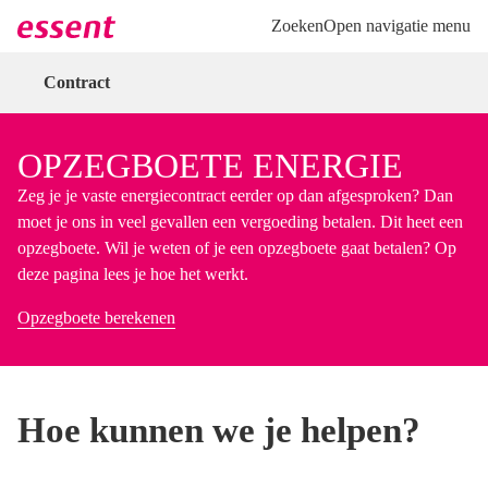
Direct naar hoofdinhoud
Direct naar inloggen
Zoeken
Open navigatie menu
Contract
OPZEGBOETE ENERGIE
Zeg je je vaste energiecontract eerder op dan afgesproken? Dan
moet je ons in veel gevallen een vergoeding betalen. Dit heet een
opzegboete. Wil je weten of je een opzegboete gaat betalen? Op
deze pagina lees je hoe het werkt.
Opzegboete berekenen
Hoe kunnen we je helpen?