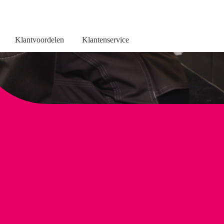
Klantvoordelen
Klantenservice
aren
Bespaartips
Verwarmingsbuizen isoleren