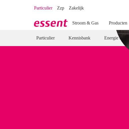
Direct naar hoofdinhoud
Direct naar inloggen
Particulier
Zzp
Zakelijk
Stroom & Gas
Producten
Particulier
Kennisbank
Energie besp