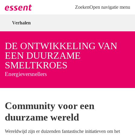
Direct naar hoofdinhoud
Direct naar inloggen
Zoeken
Open navigatie menu
Verhalen
DE ONTWIKKELING VAN
EEN DUURZAME
SMELTKROES
Energieversnellers
Community voor een
duurzame wereld
Wereldwijd zijn er duizenden fantastische initiatieven om het