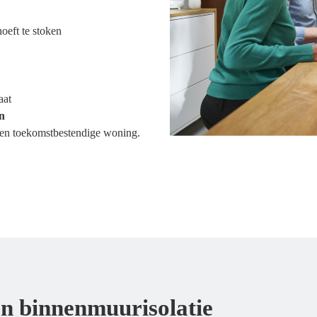
oeft te stoken
aat
en
ng een toekomstbestendige woning.
an binnenmuurisolatie