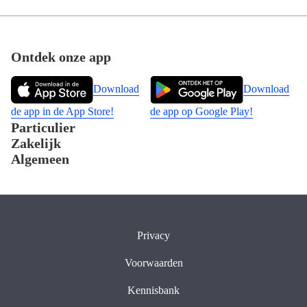
Footer
Ontdek onze app
Download
Download
de app in de App Store!
de app op Google Play!
Particulier
Zakelijk
Algemeen
Privacy
Voorwaarden
Kennisbank