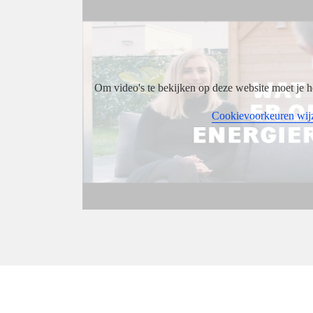
Om video's te bekijken op deze website moet je h
Cookievoorkeuren wij