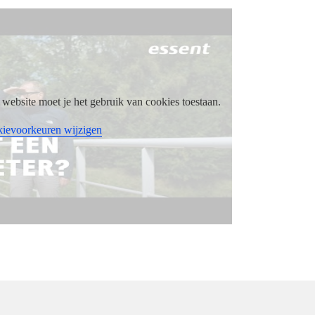
website moet je het gebruik van cookies toestaan.
ievoorkeuren wijzigen