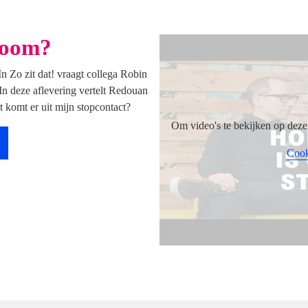
room?
 In Zo zit dat! vraagt collega Robin
In deze aflevering vertelt Redouan
 komt er uit mijn stopcontact?
Om video's te bekijken op deze 
Cook