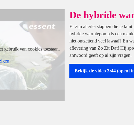
De hybride w
Er zijn allerlei stappen die je ku
hybride warmtepomp is een manier
niet ontzettend veel lawaai? En wa
aflevering van Zo Zit Dat! Hij sp
et gebruik van cookies toestaan.
antwoord geeft op al zijn vragen.
zigen
Bekijk de video 3:44
(opent i