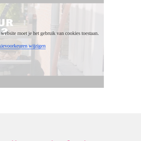
website moet je het gebruik van cookies toestaan.
ievoorkeuren wijzigen