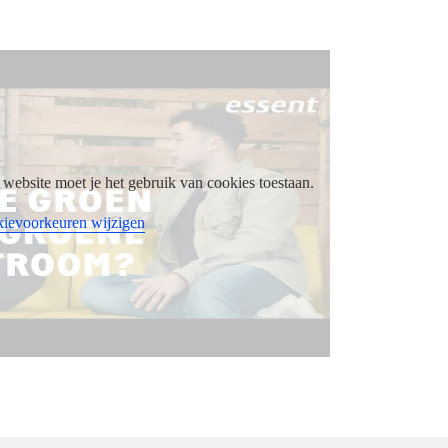
website moet je het gebruik van cookies toestaan.
ievoorkeuren wijzigen