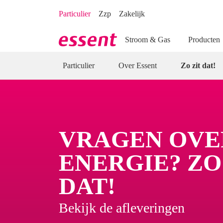
Direct naar hoofdinhoud
Direct naar inloggen
Particulier
Zzp
Zakelijk
Stroom & Gas
Producten
Particulier
Over Essent
Zo zit dat!
VRAGEN OVE
ENERGIE? ZO
DAT!
Bekijk de afleveringen