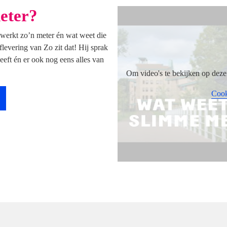
eter?
werkt zo’n meter én wat weet die
flevering van Zo zit dat! Hij sprak
eft én er ook nog eens alles van
Om video's te bekijken op deze 
Cook