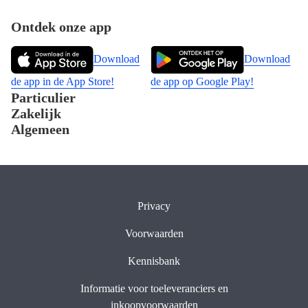
Footer
Ontdek onze app
Download
Download
de app in de App Store!
de app op Google Play!
Particulier
Zakelijk
Algemeen
Privacy
Voorwaarden
Kennisbank
Informatie voor toeleveranciers en
inkoopvoorwaarden