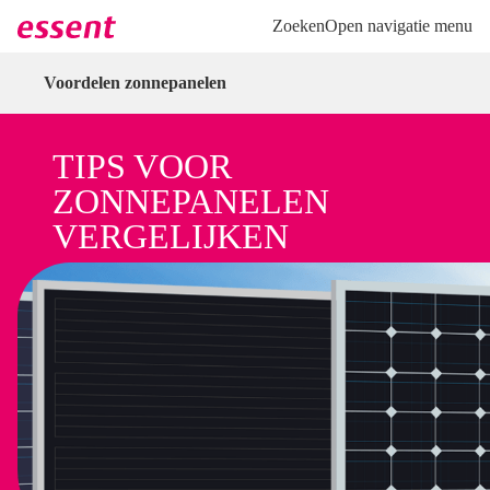
Direct naar hoofdinhoud
Direct naar inloggen
Zoeken
Open navigatie menu
Voordelen zonnepanelen
TIPS VOOR
ZONNEPANELEN
VERGELIJKEN