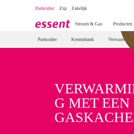
Direct naar hoofdinhoud
Direct naar inloggen
Particulier
Zzp
Zakelijk
Stroom & Gas
Producten
Particulier
Kennisbank
Verwarming
VERWARMI
G MET EEN
GASKACHE