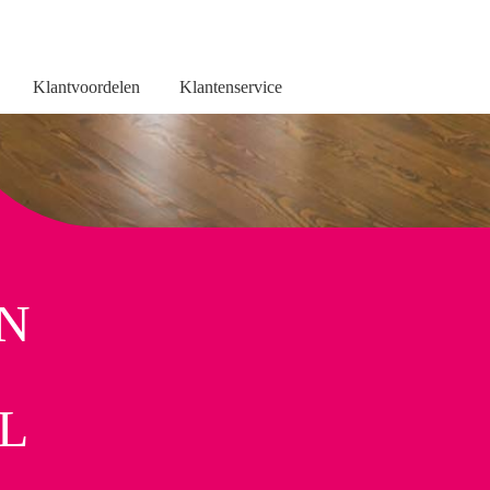
Klantvoordelen
Klantenservice
Wat is een verwarmingsinstallatie
Verwarming met een 
N
L