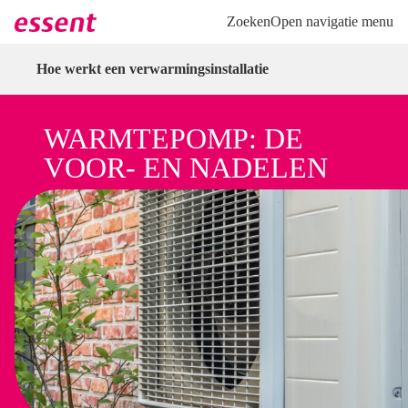
Direct naar hoofdinhoud
Direct naar inloggen
Zoeken
Open navigatie menu
Hoe werkt een verwarmingsinstallatie
WARMTEPOMP: DE
VOOR- EN NADELEN