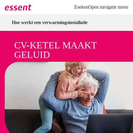
Direct naar hoofdinhoud
Direct naar inloggen
Zoeken
Open navigatie menu
Hoe werkt een verwarmingsinstallatie
CV-KETEL MAAKT
GELUID