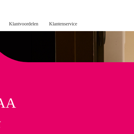
Klantvoordelen
Klantenservice
aren
Bespaartips
Huis winterklaar, bespaar energie in
AA
R
N