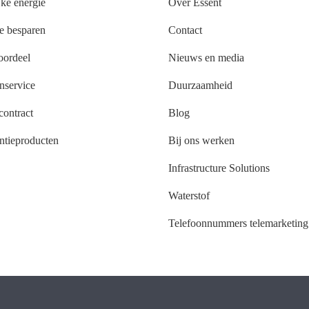
jke energie
Over Essent
e besparen
Contact
oordeel
Nieuws en media
nservice
Duurzaamheid
ontract
Blog
ntieproducten
Bij ons werken
Infrastructure Solutions
Waterstof
Telefoonnummers telemarketing