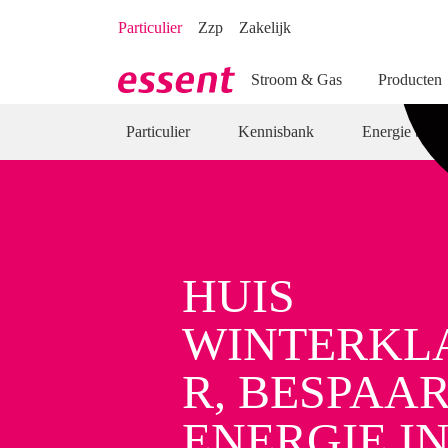
Direct naar hoofdinhoud
Direct naar inloggen
Particulier
Zzp
Zakelijk
Stroom & Gas
Producten
Particulier
Kennisbank
Energie besp
HUIS
WINTERKL
R, BESPAA
ENERGIE I