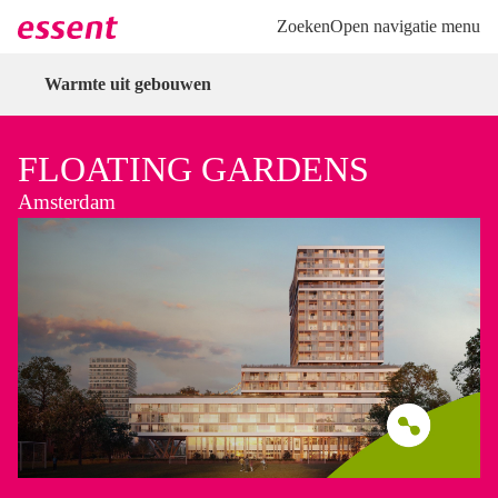
Direct naar hoofdinhoud
Direct naar inloggen
Zoeken
Open navigatie menu
Warmte uit gebouwen
FLOATING GARDENS
Amsterdam