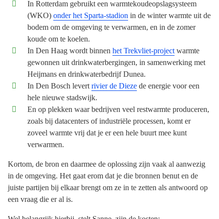
In Rotterdam gebruikt een warmtekoudeopslagsysteem
(WKO)
onder het Sparta-stadion
in de winter warmte uit de
bodem om de omgeving te verwarmen, en in de zomer
koude om te koelen.
In Den Haag wordt binnen
het Trekvliet-project
warmte
gewonnen uit drinkwaterbergingen, in samenwerking met
Heijmans en drinkwaterbedrijf Dunea.
In Den Bosch levert
rivier de Dieze
de energie voor een
hele nieuwe stadswijk.
En op plekken waar bedrijven veel restwarmte produceren,
zoals bij datacenters of industriële processen, komt er
zoveel warmte vrij dat je er een hele buurt mee kunt
verwarmen.
Kortom, de bron en daarmee de oplossing zijn vaak al aanwezig
in de omgeving. Het gaat erom dat je die bronnen benut en de
juiste partijen bij elkaar brengt om ze in te zetten als antwoord op
een vraag die er al is.
Wel belangrijk hierbij, stelt Sanne, zijn de kosten: