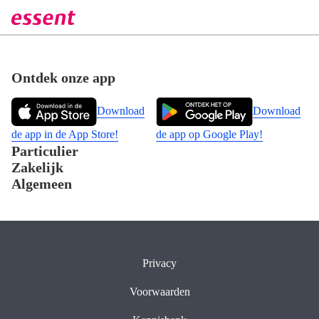
Direct naar hoofdinhoud
Footer
Ontdek onze app
Download
Download
de app in de App Store!
de app op Google Play!
Particulier
Zakelijk
Algemeen
Privacy
Voorwaarden