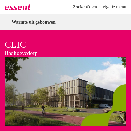
Direct naar hoofdinhoud
Direct naar inloggen
Zoeken
Open navigatie menu
Warmte uit gebouwen
CLIC
Badhoevedorp