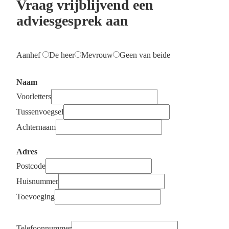
Vraag vrijblijvend een
adviesgesprek aan
Aanhef
De heer
Mevrouw
Geen van beide
Naam
Voorletters
Tussenvoegsel
Achternaam
Adres
Postcode
Huisnummer
Toevoeging
Telefoonnummer